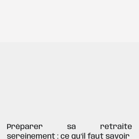
Maxence Dion
Ingénieur patrimonial
Text Link
Poser une question
Contactez nous
Préparer sa retraite
sereinement : ce qu’il faut savoir