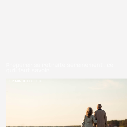
Préparer sa retraite sereinement : ce
qu’il faut savoir
12 MIN
DE LECTURE