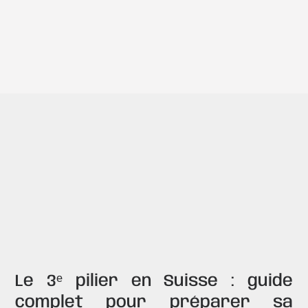
Enzo Martinez
Conseiller en gestion de patrimoine
Text Link
Poser une question
Contactez nous
Le 3ᵉ pilier en Suisse : guide
complet pour préparer sa