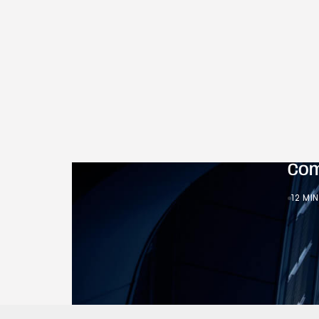
Com
12 MI