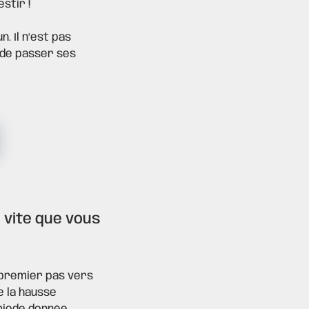
estir !
. Il n’est pas
 de passer ses
s vite que vous
 premier pas vers
e la hausse