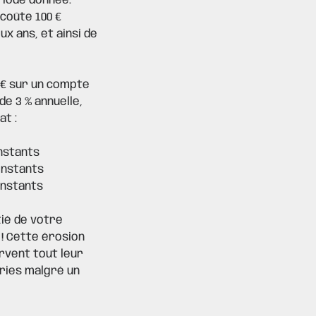
riode donnée.
 coûte 100 €
ux ans, et ainsi de
 € sur un compte
e 3 % annuelle,
at :
onstants
constants
onstants
tié de votre
 ! Cette érosion
rvent tout leur
ries malgré un