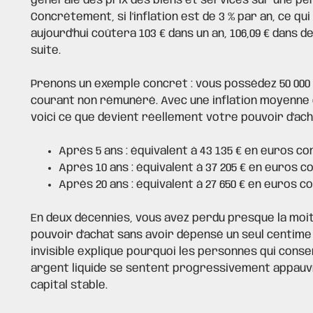
générale des prix des biens et services sur une pé
Concrètement, si l'inflation est de 3 % par an, ce qui
aujourd'hui coûtera 103 € dans un an, 106,09 € dans de
suite.
Prenons un exemple concret : vous possédez 50 000
courant non rémunéré. Avec une inflation moyenne d
voici ce que devient réellement votre pouvoir d'ach
Après 5 ans : équivalent à 43 135 € en euros c
Après 10 ans : équivalent à 37 205 € en euros 
Après 20 ans : équivalent à 27 650 € en euros c
En deux décennies, vous avez perdu presque la moi
pouvoir d'achat sans avoir dépensé un seul centime
invisible explique pourquoi les personnes qui conse
argent liquide se sentent progressivement appauv
capital stable.