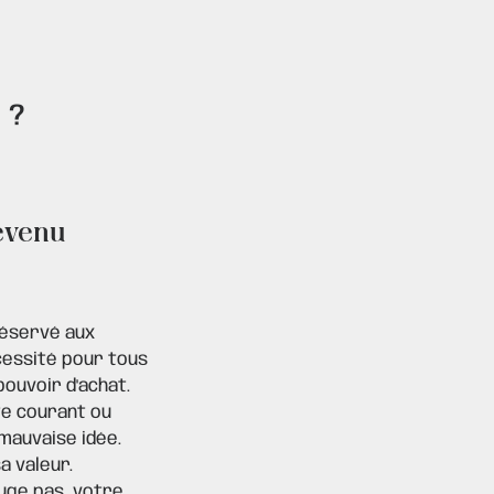
 ?
evenu
réservé aux
cessité pour tous
ouvoir d'achat.
te courant ou
mauvaise idée.
a valeur.
uge pas, votre